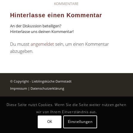
KOMMENTARE
Hinterlasse einen Kommentar
An der Diskussion beteiligen?
Hinterlasse uns deinen Kommentar!
Du musst
angemeldet
sein, um einen Kommentar
abzugeben.
© Copyright - Lieblingsküche Darmstadt
Impressum
|
Datenschutzerklärung
Diese Seite nutzt Cookies. Wenn Sie die Seite weiter nutzen gehen
wir von Ihrem Einverständnis aus.
OK
Einstellungen