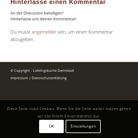
Hinterlasse einen Kommentar
An der Diskussion beteiligen?
Hinterlasse uns deinen Kommentar!
Du musst
angemeldet
sein, um einen Kommentar
abzugeben.
© Copyright - Lieblingsküche Darmstadt
Impressum
|
Datenschutzerklärung
Diese Seite nutzt Cookies. Wenn Sie die Seite weiter nutzen gehen
wir von Ihrem Einverständnis aus.
OK
Einstellungen