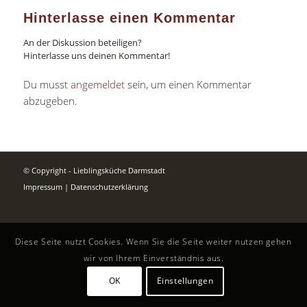
Hinterlasse einen Kommentar
An der Diskussion beteiligen?
Hinterlasse uns deinen Kommentar!
Du musst
angemeldet
sein, um einen Kommentar
abzugeben.
© Copyright - Lieblingsküche Darmstadt
Impressum
|
Datenschutzerklärung
Diese Seite nutzt Cookies. Wenn Sie die Seite weiter nutzen gehen
wir von Ihrem Einverständnis aus.
OK
Einstellungen