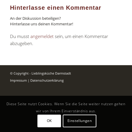
Hinterlasse einen Kommentar
An der Diskussion beteiligen?
Hinterlasse uns deinen Kommentar!
Du musst
angemeldet
sein, um einen Kommentar
abzugeben.
© Copyright - Lieblingsküche Darmstadt
Impressum
|
Datenschutzerklärung
Diese Seite nutzt Cookies. Wenn Sie die Seite weiter nutzen gehen
wir von Ihrem Einverständnis aus.
OK
Einstellungen